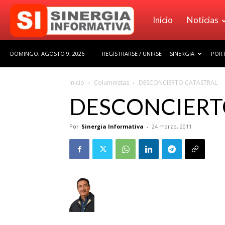
Sinergia
Inicio
Noticias
DOMINGO, AGOSTO 9, 2026
REGISTRARSE / UNIRSE
SINERGIA
PORT
Informativa
Inicio
Columnistas
DESCONCIERTO CATASTRAL
DESCONCIERT
Por
Sinergia Informativa
-
24 marzo, 2011