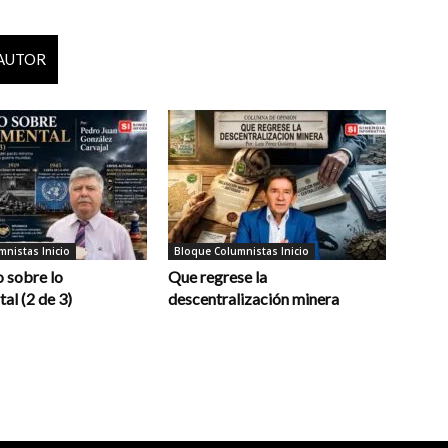
 AUTOR
nistas Inicio
Bloque Columnistas Inicio
 sobre lo
Que regrese la
al (2 de 3)
descentralización minera