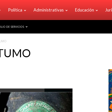
Política
Administrativas
Educación
Jur
LIO DE SERVICIOS
TUMO
STUMO