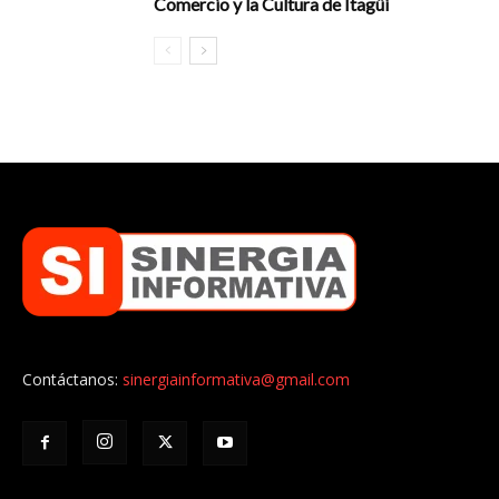
Comercio y la Cultura de Itagüí
Contáctanos:
sinergiainformativa@gmail.com