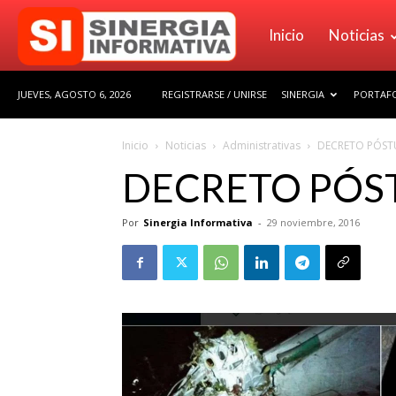
Sinergia
Inicio
Noticias
JUEVES, AGOSTO 6, 2026
REGISTRARSE / UNIRSE
SINERGIA
PORTAFO
Informativa
Inicio
Noticias
Administrativas
DECRETO PÓS
DECRETO PÓ
Por
Sinergia Informativa
-
29 noviembre, 2016