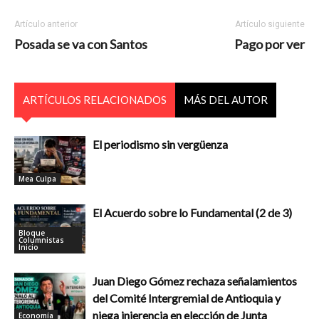
Artículo anterior
Artículo siguiente
Posada se va con Santos
Pago por ver
ARTÍCULOS RELACIONADOS
MÁS DEL AUTOR
El periodismo sin vergüenza
Mea Culpa
El Acuerdo sobre lo Fundamental (2 de 3)
Bloque
Columnistas
Inicio
Juan Diego Gómez rechaza señalamientos
del Comité Intergremial de Antioquia y
niega injerencia en elección de Junta
Economía