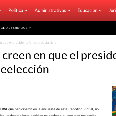
Política
Administrativas
Educación
Jur
OLIO DE SERVICIOS
n que el presidente Uribe desista de...
 creen en que el presid
reelección
ATIVA
que participaron en la encuesta de este Periódico Virtual, no
lez, realmente haya decidido no aspirar a su segunda reelección