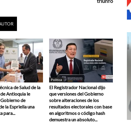
triunfo
 AUTOR
Política
cnica de Salud de la
El Registrador Nacional dijo
de Antioquia le
que versiones del Gobierno
l Gobierno de
sobre alteraciones de los
e la Espriella una
resultados electorales con base
a para...
en algoritmos o código hash
demuestra un absoluto...