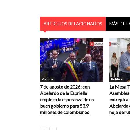
ARTÍCULOS RELACIONADOS
MÁS DEL
Política
Política
7 de agosto de 2026: con
La Mesa Té
Abelardo de la Espriella
Asamblea 
empieza la esperanza de un
entregó a
buen gobierno para 53,9
Abelardo d
millones de colombianos
hoja de rut