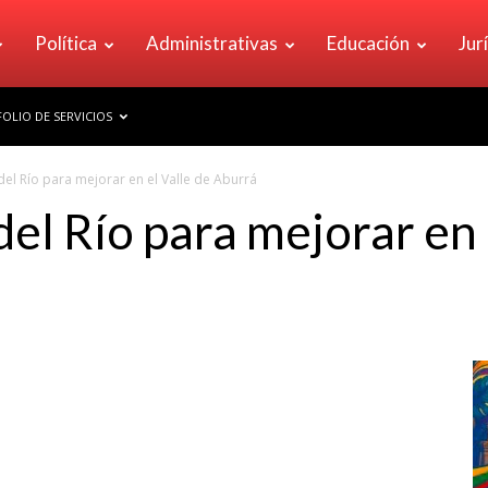
Política
Administrativas
Educación
Jur
OLIO DE SERVICIOS
del Río para mejorar en el Valle de Aburrá
el Río para mejorar en 