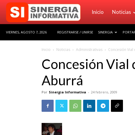
Sinergia
Inicio
Noticias
VIERNES, AGOSTO 7, 2026
REGISTRARSE / UNIRSE
SINERGIA
PORTAF
Informativa
Inicio
Noticias
Administrativas
Concesión Vial 
Concesión Vial d
Aburrá
Por
Sinergia Informativa
-
24 febrero, 2009