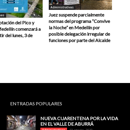
Administrativas
Juez suspende parcialmente
vas
normas del programa “Convive
otación del Pico y
la Noche” en Medellín por
Medellín comenzará a
posible delegación irregular de
tir del lunes, 3 de
funciones por parte del Alcalde
ENTRADAS POPULARES
NUEVA CUARENTENA POR LA VIDA
EN EL VALLE DE ABURRÁ
13 agosto, 2020