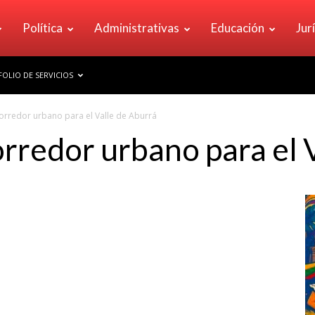
Política
Administrativas
Educación
Jur
OLIO DE SERVICIOS
orredor urbano para el Valle de Aburrá
rredor urbano para el 