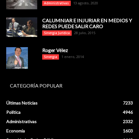
13 agosto, 2020
Administrativas
CALUMNIAR E INJURIAR EN MEDIOS Y
REDES PUEDE SALIR CARO
28 julio, 2015
Sinergia Jurídica
Roger Vélez
1 enero, 2014
Sinergia
CATEGORÍA POPULAR
Últimas Noticias
7233
Política
4946
Administrativas
2332
Economía
1603