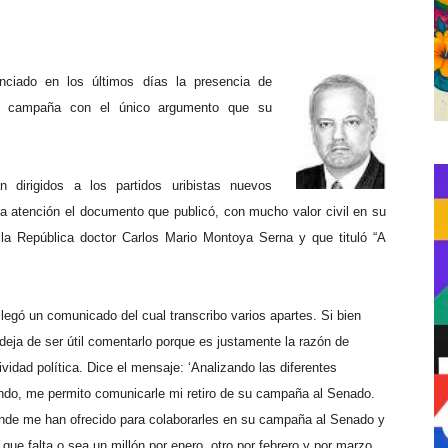
unciado en los últimos días la presencia de
n campaña con el único argumento que su
dirigidos a los partidos uribistas nuevos
atención el documento que publicó, con mucho valor civil en su
la República doctor Carlos Mario Montoya Serna y que tituló “A
egó un comunicado del cual transcribo varios apartes. Si bien
 deja de ser útil comentarlo porque es justamente la razón de
vidad política. Dice el mensaje: ‘Analizando las diferentes
ndo, me permito comunicarle mi retiro de su campaña al Senado.
onde me han ofrecido para colaborarles en su campaña al Senado y
e falta o sea un millón por enero, otro por febrero y por marzo