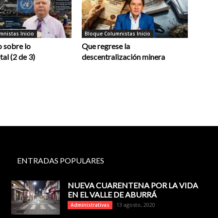
nistas Inicio
Bloque Columnistas Inicio
 sobre lo
Que regrese la
al (2 de 3)
descentralización minera
ENTRADAS POPULARES
NUEVA CUARENTENA POR LA VIDA
EN EL VALLE DE ABURRÁ
13 agosto, 2020
Administrativas