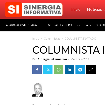
Sinergia
Inicio
Noticias
SÁBADO, AGOSTO 8, 2026
REGISTRARSE / UNIRSE
SINERGIA
PORTAF
Informativa
Inicio
Columnistas
COLUMNISTA INVITADO
COLUMNISTA 
Por
Sinergia Informativa
-
25 enero, 2010