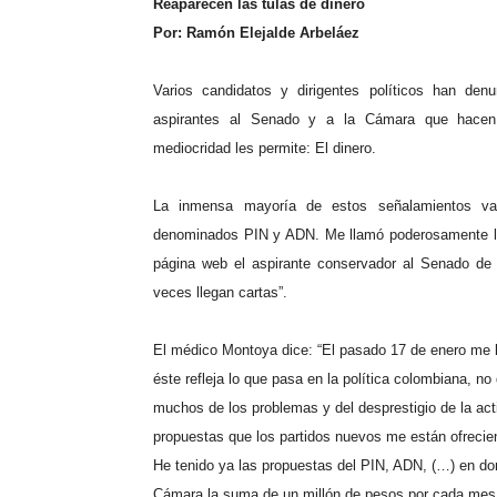
Reaparecen las tulas de dinero
Por: Ramón Elejalde Arbeláez
Varios candidatos y dirigentes políticos han den
aspirantes al Senado y a la Cámara que hace
mediocridad les permite: El dinero.
La inmensa mayoría de estos señalamientos van 
denominados PIN y ADN. Me llamó poderosamente la 
página web el aspirante conservador al Senado de 
veces llegan cartas”.
El médico Montoya dice: “El pasado 17 de enero me ll
éste refleja lo que pasa en la política colombiana, no
muchos de los problemas y del desprestigio de la acti
propuestas que los partidos nuevos me están ofrecie
He tenido ya las propuestas del PIN, ADN, (…) en d
Cámara la suma de un millón de pesos por cada mes qu