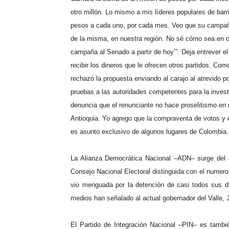
otro millón.
Lo mismo a mis líderes populares de barri
pesos a cada uno, por cada mes. Veo que su campaña
de la misma, en nuestra región. No sé cómo sea en ot
campaña al Senado a partir de hoy’”. Deja entrever e
recibir los dineros que le ofrecen otros partidos. Co
rechazó la propuesta enviando al carajo al atrevido po
pruebas a las autoridades competentes para la invest
denuncia que el renunciante no hace proselitismo en r
Antioquia. Yo agrego que la compraventa de votos y 
es asunto exclusivo de algunos lugares de Colombia. E
La Alianza Democrática Nacional –ADN– surge del 
Consejo Nacional Electoral distinguida con el numero
vio menguada por la detención de casi todos sus di
medios han señalado al actual gobernador del Valle, 
El Partido de Integración Nacional –PIN– es tambié