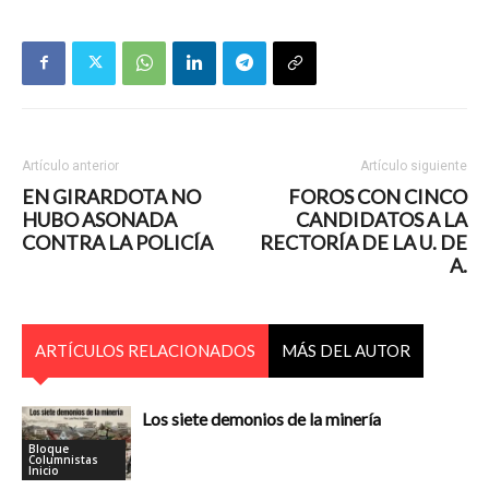
Artículo anterior
Artículo siguiente
EN GIRARDOTA NO
FOROS CON CINCO
HUBO ASONADA
CANDIDATOS A LA
CONTRA LA POLICÍA
RECTORÍA DE LA U. DE
A.
ARTÍCULOS RELACIONADOS
MÁS DEL AUTOR
Los siete demonios de la minería
Bloque
Columnistas
Inicio