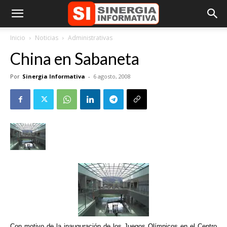
Inicio
Noticias
Administrativas
China en Sabaneta
Por
Sinergia Informativa
-
6 agosto, 2008
Con motivo de la inauguración de los Juegos Olímpicos en el Centro