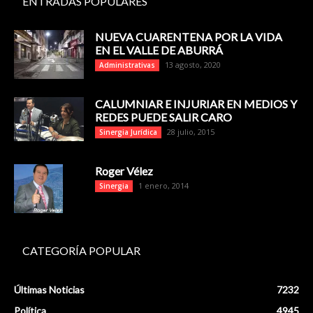
ENTRADAS POPULARES
NUEVA CUARENTENA POR LA VIDA
EN EL VALLE DE ABURRÁ
13 agosto, 2020
Administrativas
CALUMNIAR E INJURIAR EN MEDIOS Y
REDES PUEDE SALIR CARO
28 julio, 2015
Sinergia Jurídica
Roger Vélez
1 enero, 2014
Sinergia
CATEGORÍA POPULAR
Últimas Noticias
7232
Política
4945