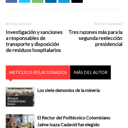
Artículo anterior
Artículo siguiente
Investigación y sanciones
Tres razones más para la
a responsables de
segunda reelección
transporte y disposición
presidencial
de residuos hospitalarios
ARTÍCULOS RELACIONADOS
MÁS DEL AUTOR
Los siete demonios de la minería
Bloque
Columnistas
Inicio
El Rector del Politécnico Colombiano
Jaime Isaza Cadavid fue elegido