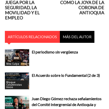
JUEGA POR LA
COMO LA JOYA DE LA
SEGURIDAD, LA
CORONA DE
MOVILIDAD Y EL
ANTIOQUIA
EMPLEO
ARTÍCULOS RELACIONADOS
MÁS DEL AUTOR
El periodismo sin vergüenza
Mea Culpa
El Acuerdo sobre lo Fundamental (2 de 3)
Bloque
Columnistas
Inicio
Juan Diego Gómez rechaza señalamientos
del Comité Intergremial de Antioquia y