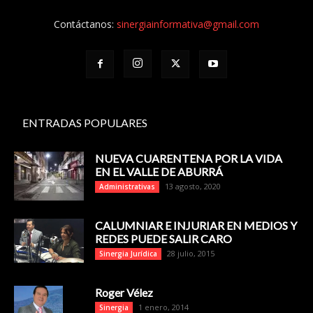
Contáctanos:
sinergiainformativa@gmail.com
ENTRADAS POPULARES
NUEVA CUARENTENA POR LA VIDA
EN EL VALLE DE ABURRÁ
13 agosto, 2020
Administrativas
CALUMNIAR E INJURIAR EN MEDIOS Y
REDES PUEDE SALIR CARO
28 julio, 2015
Sinergia Jurídica
Roger Vélez
1 enero, 2014
Sinergia