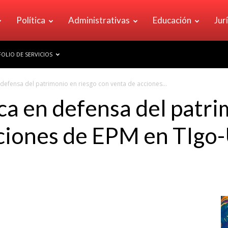
Política
Administrativas
Educación
Jur
OLIO DE SERVICIOS
defensa del patrimonio en riesgo con venta de acciones...
ca en defensa del patri
cciones de EPM en TIgo