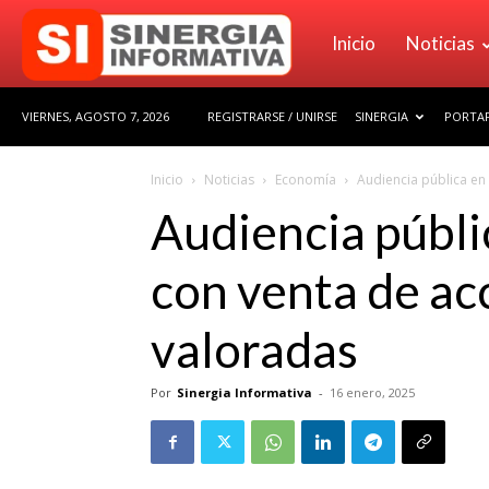
Sinergia
Inicio
Noticias
VIERNES, AGOSTO 7, 2026
REGISTRARSE / UNIRSE
SINERGIA
PORTAF
Informativa
Inicio
Noticias
Economía
Audiencia pública en 
Audiencia públi
con venta de a
valoradas
Por
Sinergia Informativa
-
16 enero, 2025