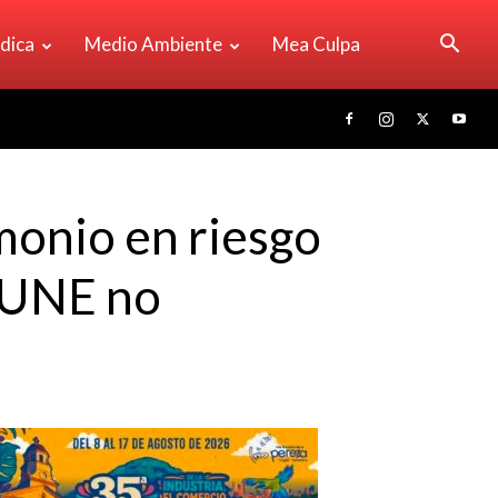
ídica
Medio Ambiente
Mea Culpa
monio en riesgo
-UNE no