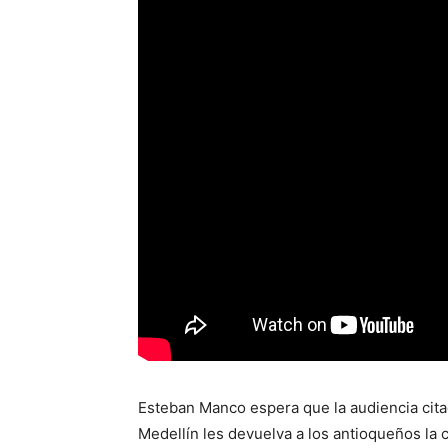
Esteban Manco espera que la audiencia cita
Medellín les devuelva a los antioqueños la