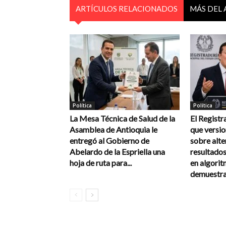
ARTÍCULOS RELACIONADOS
MÁS DEL
Política
Política
La Mesa Técnica de Salud de la
El Registr
Asamblea de Antioquia le
que versi
entregó al Gobierno de
sobre alte
Abelardo de la Espriella una
resultados
hoja de ruta para...
en algorit
demuestra 