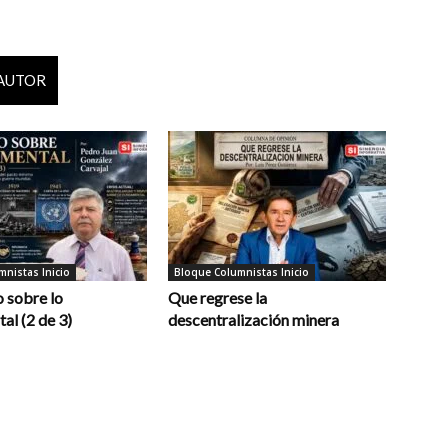
 AUTOR
nistas Inicio
Bloque Columnistas Inicio
 sobre lo
Que regrese la
al (2 de 3)
descentralización minera