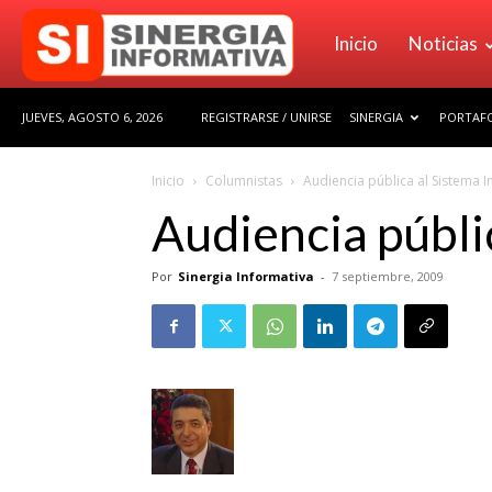
Sinergia
Inicio
Noticias
JUEVES, AGOSTO 6, 2026
REGISTRARSE / UNIRSE
SINERGIA
PORTAFO
Informativa
Inicio
Columnistas
Audiencia pública al Sistema 
Audiencia públi
Por
Sinergia Informativa
-
7 septiembre, 2009