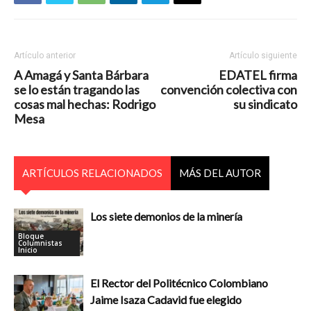
Artículo anterior
Artículo siguiente
A Amagá y Santa Bárbara
EDATEL firma
se lo están tragando las
convención colectiva con
cosas mal hechas: Rodrigo
su sindicato
Mesa
ARTÍCULOS RELACIONADOS
MÁS DEL AUTOR
Los siete demonios de la minería
Bloque
Columnistas
Inicio
El Rector del Politécnico Colombiano
Jaime Isaza Cadavid fue elegido