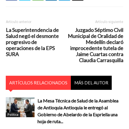
Artículo anterior
Artículo siguiente
La Superintendencia de
Juzgado Séptimo Civil
Salud negó el desmonte
Municipal de Oralidad de
progresivo de
Medellín declaró
operaciones de la EPS
improcedente tutela de
SURA
Jaime Cuartas contra
Claudia Carrasquilla
ARTÍCULOS RELACIONADOS
MÁS DEL AUTOR
La Mesa Técnica de Salud de la Asamblea
de Antioquia Antioquia le entregó al
Gobierno de Abelardo de la Espriella una
Política
hoja de ruta...