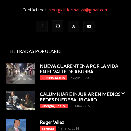
Contáctanos:
sinergiainformativa@gmail.com
ENTRADAS POPULARES
NUEVA CUARENTENA POR LA VIDA
EN EL VALLE DE ABURRÁ
13 agosto, 2020
Administrativas
CALUMNIAR E INJURIAR EN MEDIOS Y
REDES PUEDE SALIR CARO
28 julio, 2015
Sinergia Jurídica
Roger Vélez
1 enero, 2014
Sinergia