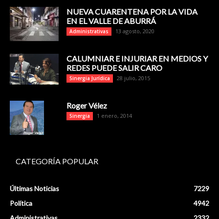
NUEVA CUARENTENA POR LA VIDA
EN EL VALLE DE ABURRÁ
13 agosto, 2020
Administrativas
CALUMNIAR E INJURIAR EN MEDIOS Y
REDES PUEDE SALIR CARO
28 julio, 2015
Sinergia Jurídica
Roger Vélez
1 enero, 2014
Sinergia
CATEGORÍA POPULAR
Últimas Noticias
7229
Política
4942
Administrativas
2332