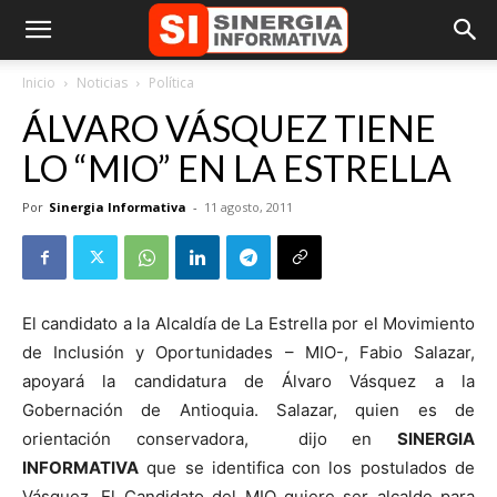
Inicio
Noticias
Política
ÁLVARO VÁSQUEZ TIENE
LO “MIO” EN LA ESTRELLA
Por
Sinergia Informativa
-
11 agosto, 2011
El candidato a la Alcaldía de La Estrella por el Movimiento
de Inclusión y Oportunidades – MIO-, Fabio Salazar,
apoyará la candidatura de Álvaro Vásquez a la
Gobernación de Antioquia. Salazar, quien es de
orientación conservadora, dijo en
SINERGIA
INFORMATIVA
que se identifica con los postulados de
Vásquez. El Candidato del MIO quiere ser alcalde para