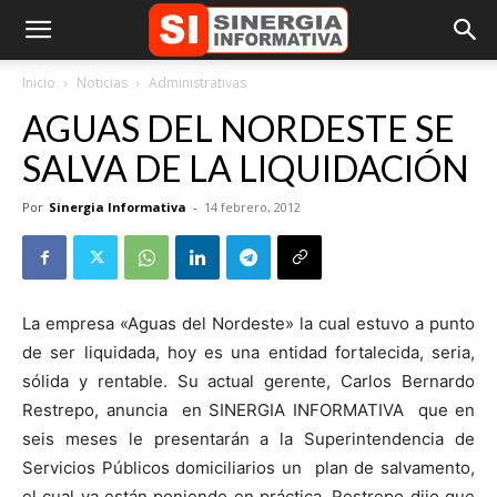
Inicio
Noticias
Administrativas
AGUAS DEL NORDESTE SE
SALVA DE LA LIQUIDACIÓN
Por
Sinergia Informativa
-
14 febrero, 2012
La empresa «Aguas del Nordeste» la cual estuvo a punto
de ser liquidada, hoy es una entidad fortalecida, seria,
sólida y rentable. Su actual gerente, Carlos Bernardo
Restrepo, anuncia en SINERGIA INFORMATIVA que en
seis meses le presentarán a la Superintendencia de
Servicios Públicos domiciliarios un plan de salvamento,
el cual ya están poniendo en práctica. Restrepo dijo que