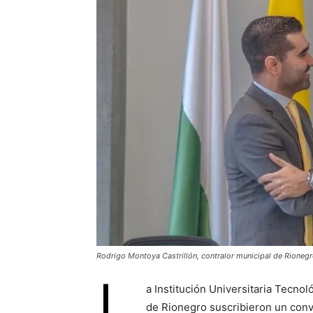
Rodrigo Montoya Castrillón, contralor municipal de Rionegr
L
a Institución Universitaria Tecno
de Rionegro suscribieron un conv