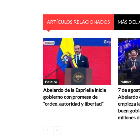
ARTÍCULOS RELACIONADOS
MÁS DEL
Política
Política
Abelardo de la Espriella inicia
7 de agos
gobierno con promesa de
Abelardo d
“orden, autoridad y libertad”
empieza l
buen gobi
millones 