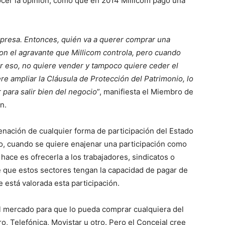
cer la opinión, como que en 2014 Millicom pagó una
Empresa. Entonces, quién va a querer comprar una
Con el agravante que Millicom controla, pero cuando
or eso, no quiere vender y tampoco quiere ceder el
ere ampliar la Cláusula de Protección del Patrimonio, lo
para salir bien del negocio
”, manifiesta el Miembro de
n.
jenación de cualquier forma de participación del Estado
no, cuando se quiere enajenar una participación como
ace es ofrecerla a los trabajadores, sindicatos o
e que estos sectores tengan la capacidad de pagar de
e está valorada esta participación.
 mercado para que lo pueda comprar cualquiera del
, Telefónica, Movistar u otro. Pero el Concejal cree