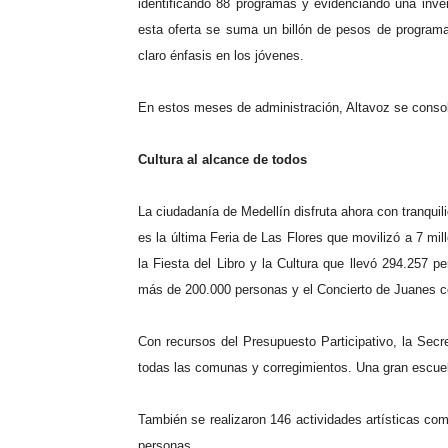
identificando 88 programas y evidenciando una inver
esta oferta se suma un billón de pesos de programa
claro énfasis en los jóvenes.
En estos meses de administración, Altavoz se consol
Cultura al alcance de todos
La ciudadanía de Medellín disfruta ahora con tranquil
es la última Feria de Las Flores que movilizó a 7 mi
la Fiesta del Libro y la Cultura que llevó 294.257 p
más de 200.000 personas y el Concierto de Juanes co
Con recursos del Presupuesto Participativo, la Secre
todas las comunas y corregimientos. Una gran escuel
También se realizaron 146 actividades artísticas com
personas.