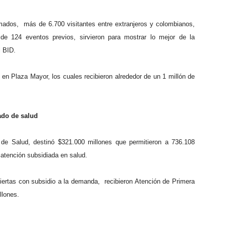
mados, más de 6.700 visitantes entre extranjeros y colombianos,
e 124 eventos previos, sirvieron para mostrar lo mejor de la
l BID.
en Plaza Mayor, los cuales recibieron alrededor de un 1 millón de
ado de salud
a de Salud, destinó $321.000 millones que permitieron a 736.108
a atención subsidiada en salud.
iertas con subsidio a la demanda, recibieron Atención de Primera
llones.