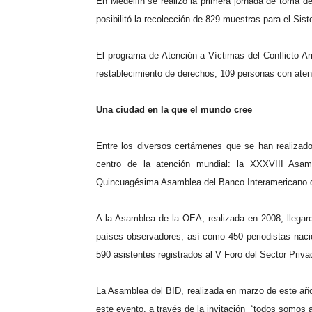
En Medellín se realizó la primera jornada de toma 
posibilitó la recolección de 829 muestras para el Si
El programa de Atención a Víctimas del Conflicto Ar
restablecimiento de derechos, 109 personas con atenc
Una ciudad en la que el mundo cree
Entre los diversos certámenes que se han realizad
centro de la atención mundial: la XXXVIII Asa
Quincuagésima Asamblea del Banco Interamericano d
A la Asamblea de la OEA, realizada en 2008, llega
países observadores, así como 450 periodistas nacio
590 asistentes registrados al V Foro del Sector Priv
La Asamblea del BID, realizada en marzo de este año
este evento, a través de la invitación “todos somos an