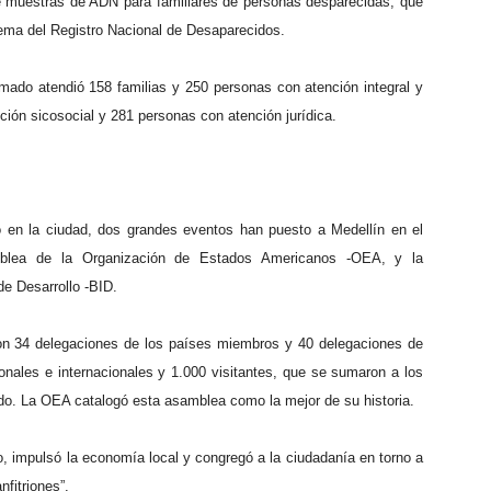
de muestras de ADN para familiares de personas desparecidas, que
stema del Registro Nacional de Desaparecidos.
mado atendió 158 familias y 250 personas con atención integral y
ión sicosocial y 281 personas con atención jurídica.
o en la ciudad, dos grandes eventos han puesto a Medellín en el
mblea de la Organización de Estados Americanos -OEA, y la
e Desarrollo -BID.
ron 34 delegaciones de los países miembros y 40 delegaciones de
nales e internacionales y 1.000 visitantes, que se sumaron a los
ado. La OEA catalogó esta asamblea como la mejor de su historia.
, impulsó la economía local y congregó a la ciudadanía en torno a
fitriones”.