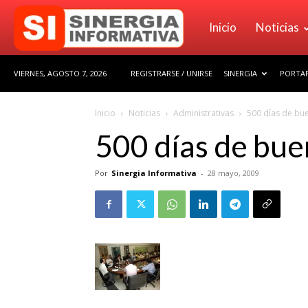
Sinergia
Inicio
Noticias
VIERNES, AGOSTO 7, 2026
REGISTRARSE / UNIRSE
SINERGIA
PORTAF
Informativa
Inicio
Noticias
Administrativas
500 días de bue
500 días de bue
Por
Sinergia Informativa
-
28 mayo, 2009