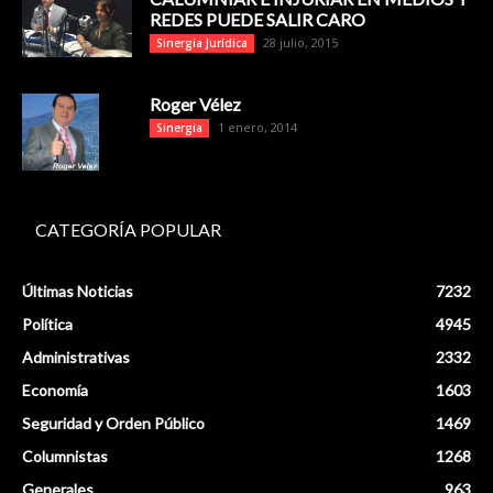
REDES PUEDE SALIR CARO
28 julio, 2015
Sinergia Jurídica
Roger Vélez
1 enero, 2014
Sinergia
CATEGORÍA POPULAR
Últimas Noticias
7232
Política
4945
Administrativas
2332
Economía
1603
Seguridad y Orden Público
1469
Columnistas
1268
Generales
963