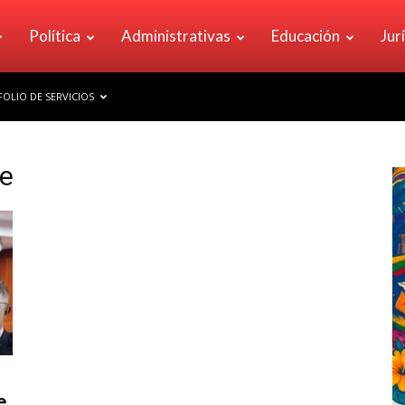
Política
Administrativas
Educación
Jur
OLIO DE SERVICIOS
be
e