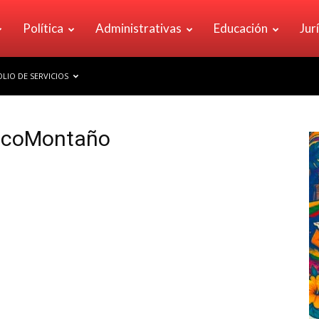
Política
Administrativas
Educación
Jur
LIO DE SERVICIOS
macoMontaño