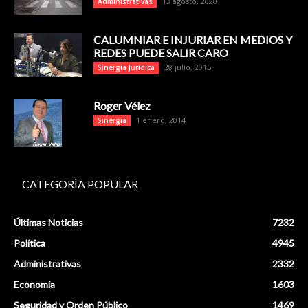
13 agosto, 2020
Administrativas
CALUMNIAR E INJURIAR EN MEDIOS Y
REDES PUEDE SALIR CARO
28 julio, 2015
Sinergia Jurídica
Roger Vélez
1 enero, 2014
Sinergia
CATEGORÍA POPULAR
Últimas Noticias
7232
Política
4945
Administrativas
2332
Economía
1603
Seguridad y Orden Público
1469