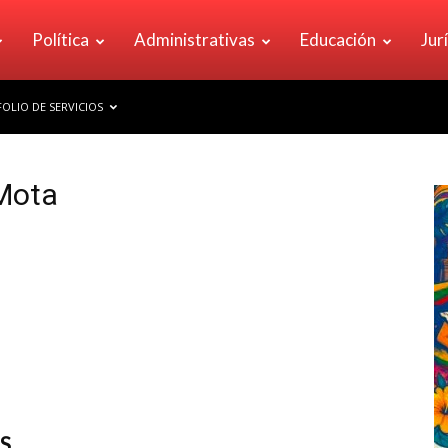
Política
Administrativas
Educación
Jur
OLIO DE SERVICIOS
Mota
S