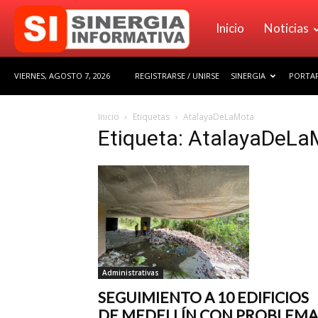
Sinergia
Inicio
Noticias
VIERNES, AGOSTO 7, 2026
REGISTRARSE / UNIRSE
SINERGIA
PORTAF
Informativa
Inicio
Etiquetas
AtalayaDeLaMota
Etiqueta: AtalayaDeLa
Administrativas
SEGUIMIENTO A 10 EDIFICIOS
DE MEDELLÍN CON PROBLEMA