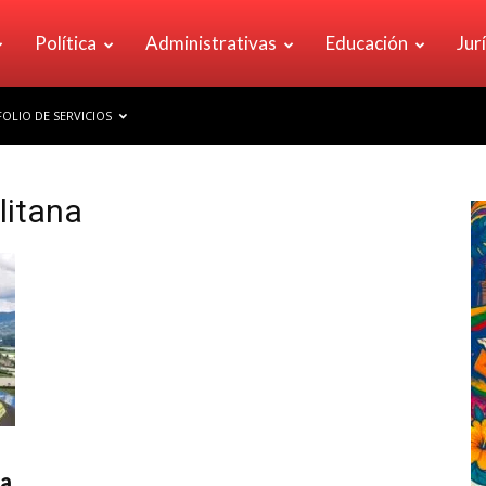
Política
Administrativas
Educación
Jur
OLIO DE SERVICIOS
litana
a