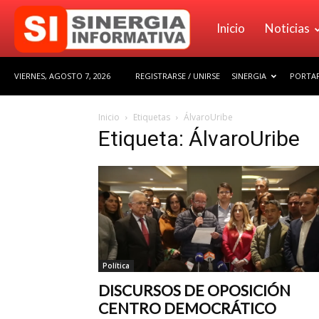
Sinergia
Inicio
Noticias
VIERNES, AGOSTO 7, 2026
REGISTRARSE / UNIRSE
SINERGIA
PORTAF
Informativa
Inicio
Etiquetas
ÁlvaroUribe
Etiqueta: ÁlvaroUribe
Política
DISCURSOS DE OPOSICIÓN
CENTRO DEMOCRÁTICO