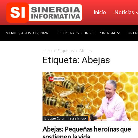
Sinergia
Inicio
Noticias
VIERNES, AGOSTO 7, 2026
REGISTRARSE / UNIRSE
SINERGIA
PORTAF
Informativa
Inicio
Etiquetas
Abejas
Etiqueta: Abejas
Bloque Columnistas Inicio
Abejas: Pequeñas heroínas que
sostienen la vida