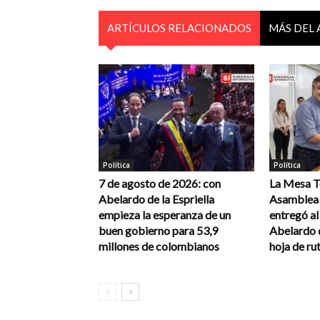
ARTÍCULOS RELACIONADOS
MÁS DEL
Política
Política
7 de agosto de 2026: con
La Mesa Té
Abelardo de la Espriella
Asamblea 
empieza la esperanza de un
entregó a
buen gobierno para 53,9
Abelardo d
millones de colombianos
hoja de rut