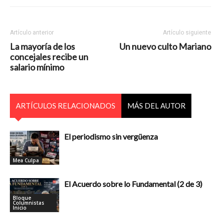
Artículo anterior
Artículo siguiente
La mayoría de los
Un nuevo culto Mariano
concejales recibe un
salario mínimo
ARTÍCULOS RELACIONADOS
MÁS DEL AUTOR
El periodismo sin vergüenza
Mea Culpa
El Acuerdo sobre lo Fundamental (2 de 3)
Bloque
Columnistas
Inicio