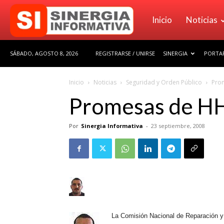
Sinergia
Inicio
Noticias
SÁBADO, AGOSTO 8, 2026
REGISTRARSE / UNIRSE
SINERGIA
PORTAF
Informativa
Inicio
Noticias
Seguridad y Orden Público
Pro
Promesas de H
Por
Sinergia Informativa
-
23 septiembre, 2008
La Comisión Nacional de Reparación y 