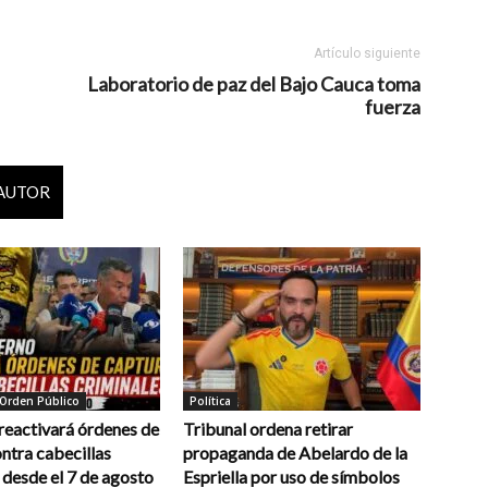
Artículo siguiente
Laboratorio de paz del Bajo Cauca toma
fuerza
 AUTOR
 Orden Público
Política
reactivará órdenes de
Tribunal ordena retirar
ntra cabecillas
propaganda de Abelardo de la
 desde el 7 de agosto
Espriella por uso de símbolos