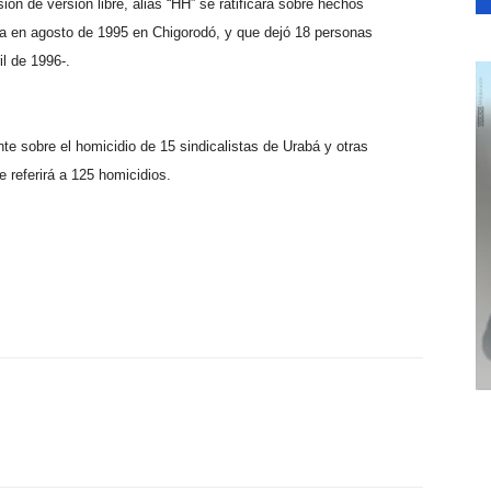
ión de versión libre, alias “HH” se ratificará sobre hechos
da en agosto de 1995 en Chigorodó, y que dejó 18 personas
il de 1996-.
te sobre el homicidio de 15 sindicalistas de Urabá y otras
se referirá a 125 homicidios.