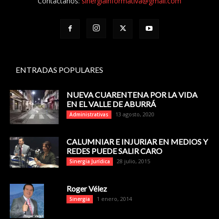
Contáctanos:
sinergiainformativa@gmail.com
ENTRADAS POPULARES
NUEVA CUARENTENA POR LA VIDA
EN EL VALLE DE ABURRÁ
13 agosto, 2020
Administrativas
CALUMNIAR E INJURIAR EN MEDIOS Y
REDES PUEDE SALIR CARO
28 julio, 2015
Sinergia Jurídica
Roger Vélez
1 enero, 2014
Sinergia