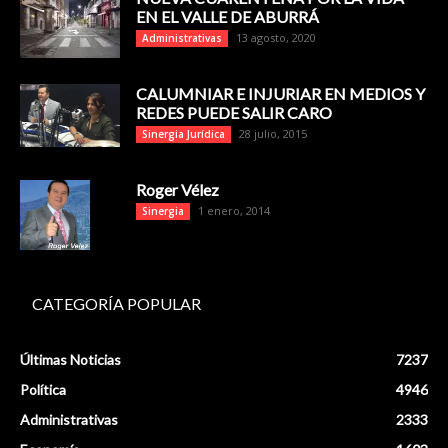
EN EL VALLE DE ABURRÁ
13 agosto, 2020
Administrativas
CALUMNIAR E INJURIAR EN MEDIOS Y
REDES PUEDE SALIR CARO
28 julio, 2015
Sinergia Jurídica
Roger Vélez
1 enero, 2014
Sinergia
CATEGORÍA POPULAR
Últimas Noticias
7237
Política
4946
Administrativas
2333