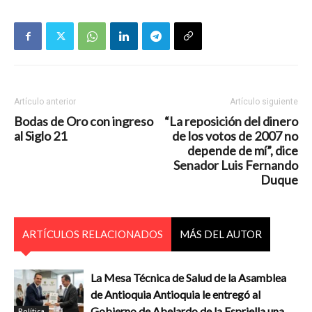
Artículo anterior
Artículo siguiente
Bodas de Oro con ingreso
“La reposición del dinero
al Siglo 21
de los votos de 2007 no
depende de mí”, dice
Senador Luis Fernando
Duque
ARTÍCULOS RELACIONADOS
MÁS DEL AUTOR
La Mesa Técnica de Salud de la Asamblea
de Antioquia Antioquia le entregó al
Gobierno de Abelardo de la Espriella una
Política