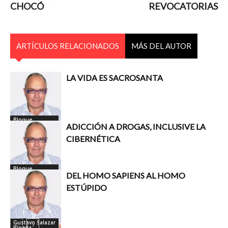
CHOCÓ
REVOCATORIAS
ARTÍCULOS RELACIONADOS
MÁS DEL AUTOR
LA VIDA ES SACROSANTA
Bloque
Columnistas
ADICCIÓN A DROGAS, INCLUSIVE LA
Inicio
CIBERNÉTICA
Bloque
Columnistas
DEL HOMO SAPIENS AL HOMO
Inicio
ESTÚPIDO
Gustavo Salazar
Pineda