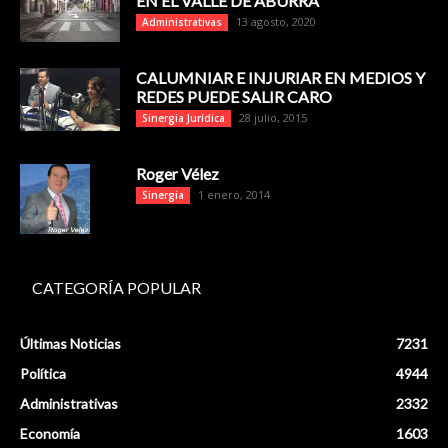
EN EL VALLE DE ABURRÁ
13 agosto, 2020
Administrativas
CALUMNIAR E INJURIAR EN MEDIOS Y
REDES PUEDE SALIR CARO
28 julio, 2015
Sinergia Jurídica
Roger Vélez
1 enero, 2014
Sinergia
CATEGORÍA POPULAR
Últimas Noticias
7231
Política
4944
Administrativas
2332
Economía
1603