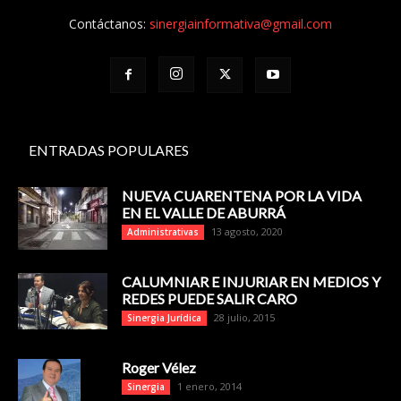
Contáctanos:
sinergiainformativa@gmail.com
ENTRADAS POPULARES
NUEVA CUARENTENA POR LA VIDA
EN EL VALLE DE ABURRÁ
13 agosto, 2020
Administrativas
CALUMNIAR E INJURIAR EN MEDIOS Y
REDES PUEDE SALIR CARO
28 julio, 2015
Sinergia Jurídica
Roger Vélez
1 enero, 2014
Sinergia