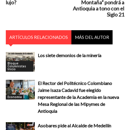
lujo?
Montaña” pondrá a
Antioquia a tono con el
Siglo 21
ARTÍCULOS RELACIONADOS
MÁS DEL AUTOR
Los siete demonios de la minería
Bloque
Columnistas
Inicio
El Rector del Politécnico Colombiano
Jaime Isaza Cadavid fue elegido
representante de la Academia en la nueva
Economía
Mesa Regional de las Mipymes de
Antioquia
Asobares pide al Alcalde de Medellín