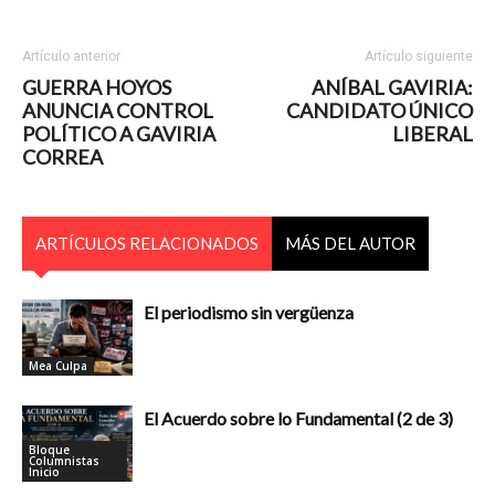
Artículo anterior
Artículo siguiente
GUERRA HOYOS
ANÍBAL GAVIRIA:
ANUNCIA CONTROL
CANDIDATO ÚNICO
POLÍTICO A GAVIRIA
LIBERAL
CORREA
ARTÍCULOS RELACIONADOS
MÁS DEL AUTOR
El periodismo sin vergüenza
Mea Culpa
El Acuerdo sobre lo Fundamental (2 de 3)
Bloque
Columnistas
Inicio