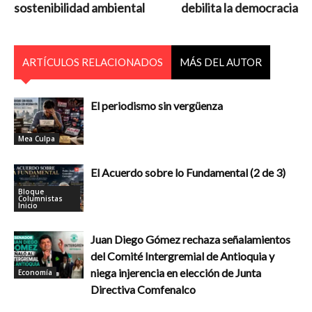
sostenibilidad ambiental
debilita la democracia
ARTÍCULOS RELACIONADOS
MÁS DEL AUTOR
El periodismo sin vergüenza
Mea Culpa
El Acuerdo sobre lo Fundamental (2 de 3)
Bloque
Columnistas
Inicio
Juan Diego Gómez rechaza señalamientos
del Comité Intergremial de Antioquia y
niega injerencia en elección de Junta
Economía
Directiva Comfenalco