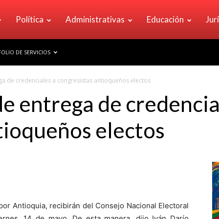
Política
Administrativas
Educación
Jur
OLIO DE SERVICIOS
a de credenciales a congresistas antioqueños electos
 entrega de credencia
tioqueños electos
or Antioquia, recibirán del Consejo Nacional Electoral
ernes, 14 de mayo. De esta manera, dijo Iván Darío