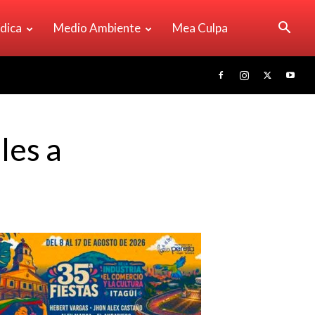
ídica
Medio Ambiente
Mea Culpa
les a