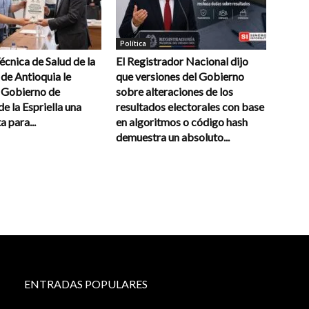
Política
cnica de Salud de la
El Registrador Nacional dijo
de Antioquia le
que versiones del Gobierno
l Gobierno de
sobre alteraciones de los
e la Espriella una
resultados electorales con base
a para...
en algoritmos o código hash
demuestra un absoluto...
ENTRADAS POPULARES