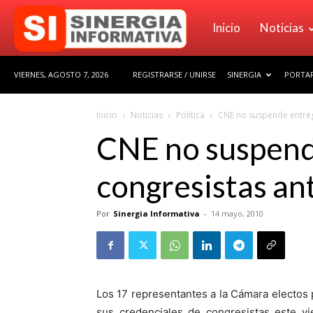
Sinergia
Inicio
Noticias
VIERNES, AGOSTO 7, 2026
REGISTRARSE / UNIRSE
SINERGIA
PORTAF
Informativa
Inicio
Noticias
Política
CNE no suspende entreg
CNE no suspende
congresistas an
Por
Sinergia Informativa
-
14 mayo, 2010
Los 17 representantes a la Cámara electos p
sus credenciales de congresistas este vi