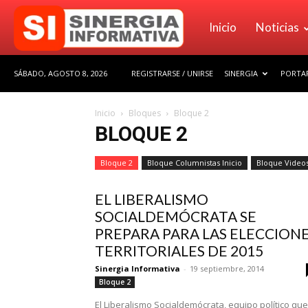
Sinergia
Inicio
Noticias
SÁBADO, AGOSTO 8, 2026
REGISTRARSE / UNIRSE
SINERGIA
PORTAF
Informativa
Inicio
Bloques
Bloque 2
BLOQUE 2
Bloque 2
Bloque Columnistas Inicio
Bloque Video
EL LIBERALISMO
SOCIALDEMÓCRATA SE
PREPARA PARA LAS ELECCION
TERRITORIALES DE 2015
Sinergia Informativa
-
19 septiembre, 2014
Bloque 2
El Liberalismo Socialdemócrata, equipo político que