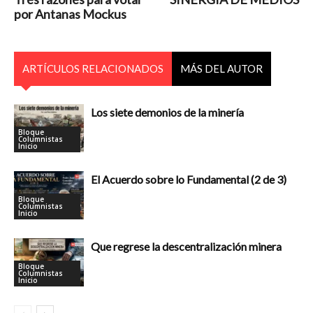
por Antanas Mockus
ARTÍCULOS RELACIONADOS
MÁS DEL AUTOR
Los siete demonios de la minería
Bloque
Columnistas
Inicio
El Acuerdo sobre lo Fundamental (2 de 3)
Bloque
Columnistas
Inicio
Que regrese la descentralización minera
Bloque
Columnistas
Inicio