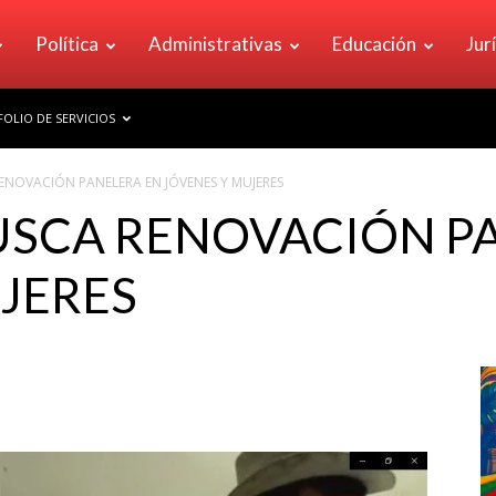
Política
Administrativas
Educación
Jur
OLIO DE SERVICIOS
ENOVACIÓN PANELERA EN JÓVENES Y MUJERES
USCA RENOVACIÓN P
JERES