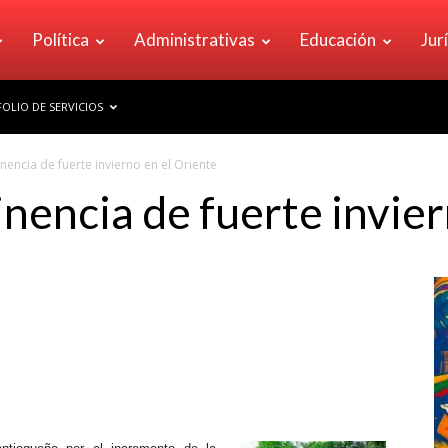
Política
Administrativas
Educación
Jur
OLIO DE SERVICIOS
inencia de fuerte invierno en el Oriente
inencia de fuerte invier