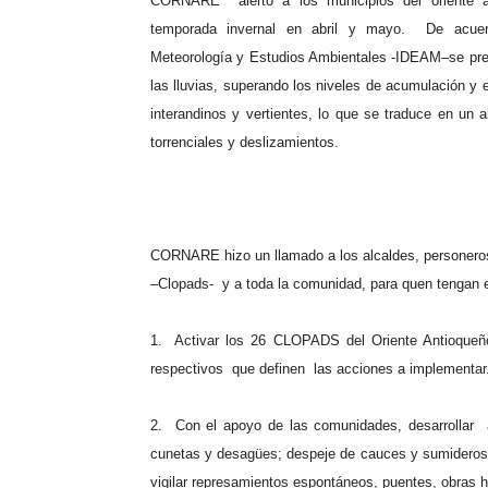
CORNARE
alertó a los municipios del oriente 
temporada invernal en abril y mayo.
De acuer
Meteorología y Estudios Ambientales -IDEAM–se prev
las lluvias, superando los niveles de acumulación y 
interandinos y vertientes, lo que se traduce en un 
torrenciales y deslizamientos.
CORNARE hizo un llamado a los alcaldes, personeros
–Clopads-
y a toda la comunidad, para quen tengan 
1.
Activar los 26 CLOPADS del Oriente Antioqueñ
respectivos
que definen
las acciones a implementar
2.
Con el apoyo de las comunidades, desarrollar
cunetas y desagües; despeje de cauces y sumideros; 
vigilar represamientos espontáneos, puentes, obras hi