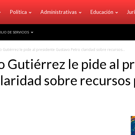
Política
Administrativas
Educación
Jur
LIO DE SERVICIOS
o Gutiérrez le pide al presidente Gustavo Petro claridad sobre recursos...
 Gutiérrez le pide al p
laridad sobre recursos 