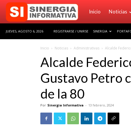
Sinergia
Inicio
Noticias
JUEVES, AGOSTO 6, 2026
REGISTRARSE / UNIRSE
SINERGIA
PORTAFO
Informativa
Inicio
Noticias
Administrativas
Alcalde Federic
Alcalde Federico
Gustavo Petro c
de la 80
Por
Sinergia Informativa
-
13 febrero, 2024