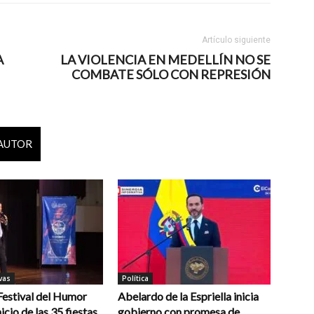
Artículo siguiente
A
LA VIOLENCIA EN MEDELLÍN NO SE
COMBATE SÓLO CON REPRESIÓN
 AUTOR
vas
Política
 Festival del Humor
Abelardo de la Espriella inicia
icio de las 35 fiestas
gobierno con promesa de